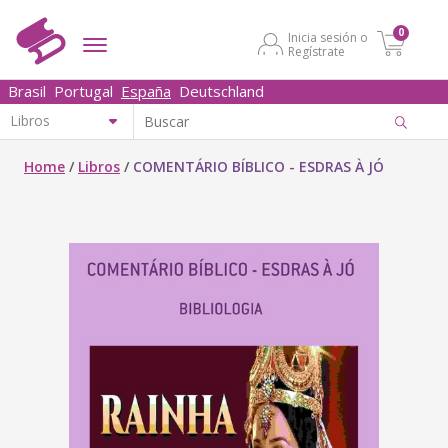
0
Inicia sesión o
Regístrate
Brasil
Portugal
España
Deutschland
Home
/
Libros
/
COMENTÁRIO BÍBLICO - ESDRAS À JÓ