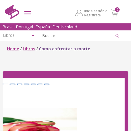
0
Inicia sesión o
Regístrate
Brasil
Portugal
España
Deutschland
Home
/
Libros
/
Como enfrentar a morte