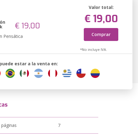
Valor total:
€ 19,00
ión
€ 19,00
k
Comprar
n Pensática
*No incluye IVA.
 puede estar a la venta en:
cas
 páginas
7