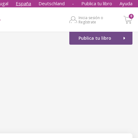
ugal
España
Deutschland
-
Publica tu libro
Ayuda
0
Inicia sesión o
o
Regístrate
Publica tu libro