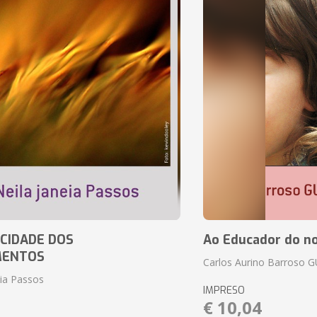
CIDADE DOS
Ao Educador do no
MENTOS
Carlos Aurino Barroso 
eia Passos
IMPRESO
€ 10,04