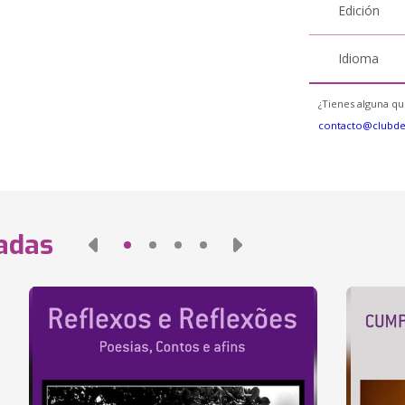
Edición
Idioma
¿Tienes alguna qu
contacto@clubd
nadas