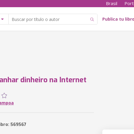
Brasil
Port
Publica tu libr
nhar dinheiro na Internet
Campoa
libro: 569567