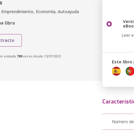
s
, Emprendimiento, Economía, Autoayuda
Vers
e libro
eBoo
Leer e
xtracto
do visitada
788
veces desde 13/07/2023
Este libro
Característi
Número de