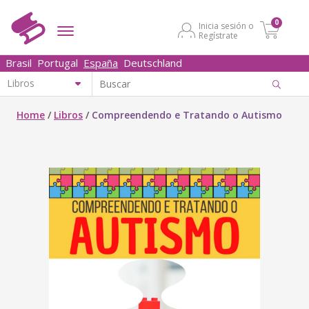
0
Inicia sesión o
Regístrate
Brasil
Portugal
España
Deutschland
Home
/
Libros
/
Compreendendo e Tratando o Autismo