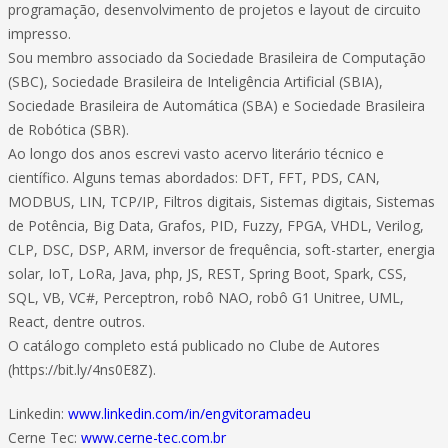
programação, desenvolvimento de projetos e layout de circuito
impresso.
Sou membro associado da Sociedade Brasileira de Computação
(SBC), Sociedade Brasileira de Inteligência Artificial (SBIA),
Sociedade Brasileira de Automática (SBA) e Sociedade Brasileira
de Robótica (SBR).
Ao longo dos anos escrevi vasto acervo literário técnico e
científico. Alguns temas abordados: DFT, FFT, PDS, CAN,
MODBUS, LIN, TCP/IP, Filtros digitais, Sistemas digitais, Sistemas
de Potência, Big Data, Grafos, PID, Fuzzy, FPGA, VHDL, Verilog,
CLP, DSC, DSP, ARM, inversor de frequência, soft-starter, energia
solar, IoT, LoRa, Java, php, JS, REST, Spring Boot, Spark, CSS,
SQL, VB, VC#, Perceptron, robô NAO, robô G1 Unitree, UML,
React, dentre outros.
O catálogo completo está publicado no Clube de Autores
(https://bit.ly/4ns0E8Z).
Linkedin:
www.linkedin.com/in/engvitoramadeu
Cerne Tec:
www.cerne-tec.com.br