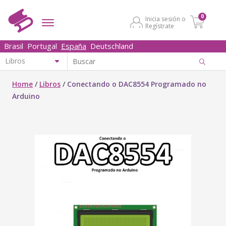
0
Inicia sesión o
Regístrate
Brasil
Portugal
España
Deutschland
Home
/
Libros
/
Conectando o DAC8554 Programado no
Arduino