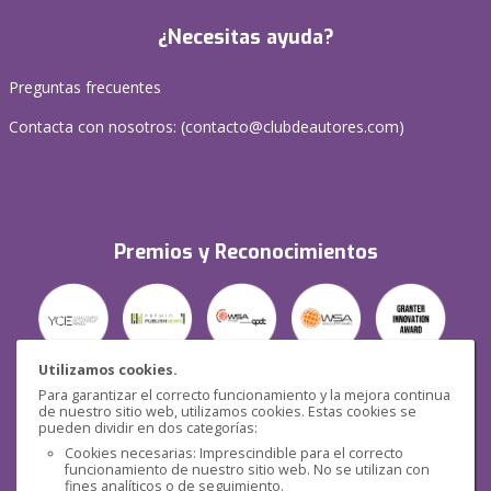
¿Necesitas ayuda?
Preguntas frecuentes
Contacta con nosotros: (
contacto@clubdeautores.com
)
Premios y Reconocimientos
Utilizamos cookies.
Para garantizar el correcto funcionamiento y la mejora continua
Seguridad
de nuestro sitio web, utilizamos cookies. Estas cookies se
pueden dividir en dos categorías:
Cookies necesarias: Imprescindible para el correcto
funcionamiento de nuestro sitio web. No se utilizan con
fines analíticos o de seguimiento.