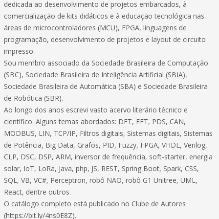
dedicada ao desenvolvimento de projetos embarcados, à
comercialização de kits didáticos e à educação tecnológica nas
áreas de microcontroladores (MCU), FPGA, linguagens de
programação, desenvolvimento de projetos e layout de circuito
impresso.
Sou membro associado da Sociedade Brasileira de Computação
(SBC), Sociedade Brasileira de Inteligência Artificial (SBIA),
Sociedade Brasileira de Automática (SBA) e Sociedade Brasileira
de Robótica (SBR).
Ao longo dos anos escrevi vasto acervo literário técnico e
científico. Alguns temas abordados: DFT, FFT, PDS, CAN,
MODBUS, LIN, TCP/IP, Filtros digitais, Sistemas digitais, Sistemas
de Potência, Big Data, Grafos, PID, Fuzzy, FPGA, VHDL, Verilog,
CLP, DSC, DSP, ARM, inversor de frequência, soft-starter, energia
solar, IoT, LoRa, Java, php, JS, REST, Spring Boot, Spark, CSS,
SQL, VB, VC#, Perceptron, robô NAO, robô G1 Unitree, UML,
React, dentre outros.
O catálogo completo está publicado no Clube de Autores
(https://bit.ly/4ns0E8Z).