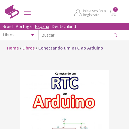
0
Inicia sesión o
Regístrate
Brasil
Portugal
España
Deutschland
Home
/
Libros
/
Conectando um RTC ao Arduino