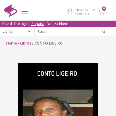
0
Inicia sesión o
Regístrate
Brasil
Portugal
España
Deutschland
Home
/
Libros
/
CONTO LIGEIRO