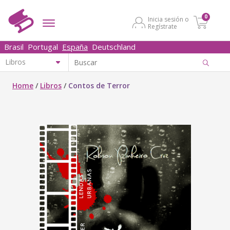
0
Inicia sesión o
Regístrate
Brasil
Portugal
España
Deutschland
Home
/
Libros
/
Contos de Terror