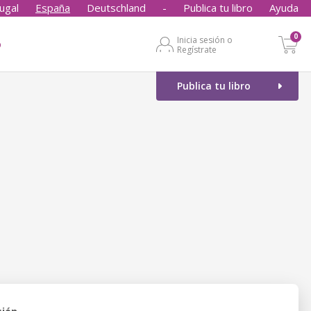
ugal
España
Deutschland
-
Publica tu libro
Ayuda
0
Inicia sesión o
o
Regístrate
Publica tu libro