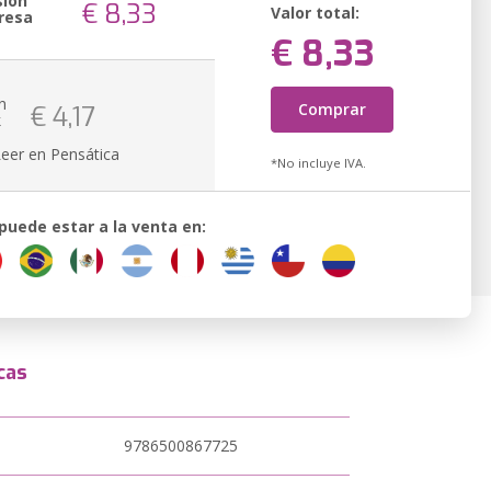
sión
€ 8,33
Valor total:
resa
€ 8,33
n
Comprar
€ 4,17
k
Leer en Pensática
*No incluye IVA.
 puede estar a la venta en:
cas
9786500867725