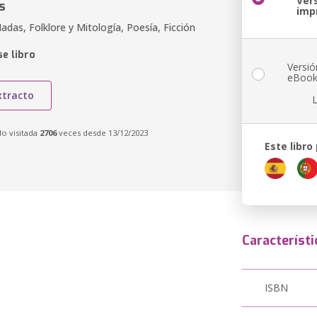
Ver
s
imp
das, Folklore y Mitología, Poesía, Ficción
e libro
Versió
eBoo
xtracto
do visitada
2706
veces desde 13/12/2023
Este libro
Característi
ISBN