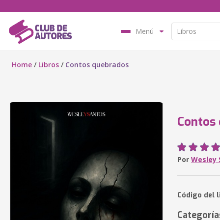
Menú
Home
/
Libros
/
Contos quebrados
Contos
Por
Wesley 
Código del l
Categoría