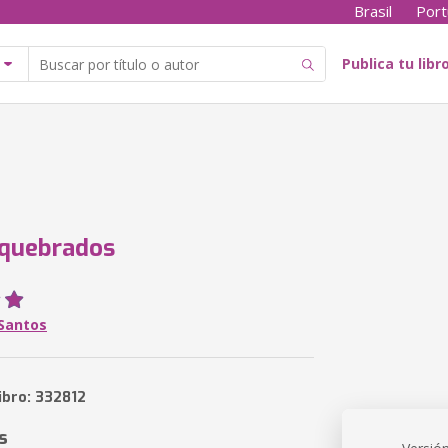
Brasil
Port
Publica tu libr
 quebrados
Santos
ibro: 332812
s