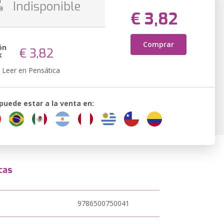
n
Indisponible
a
€ 3,82
Comprar
ón
€ 3,82
k
Leer en Pensática
 puede estar a la venta en:
cas
9786500750041