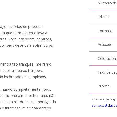
Número de
Edición
ago histórias de pessoas
Formato
stura que normalmente leva à
ias. Você lerá sobre: conflitos,
Acabado
 por seus desejos e sofrendo as
Coloración
ência tão tranquila, me refiro
nados a: abuso, traições,
Tipo de pa
são incômodos e complexos.
Idioma
 um mundo completamente novo,
o funciona a mente humana, não
¿Tienes alguna qu
ue cada história está impregnada
contacto@clubd
o interesse: relacionamentos.