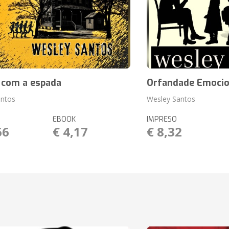
 com a espada
Orfandade Emocio
antos
Wesley Santos
EBOOK
IMPRESO
66
€ 4,17
€ 8,32