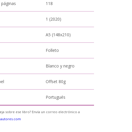
 páginas
118
1 (2020)
A5 (148x210)
Folleto
Blanco y negro
pel
Offset 80g
Portugués
eja sobre ese libro? Envía un correo electrónico a
eautores.com