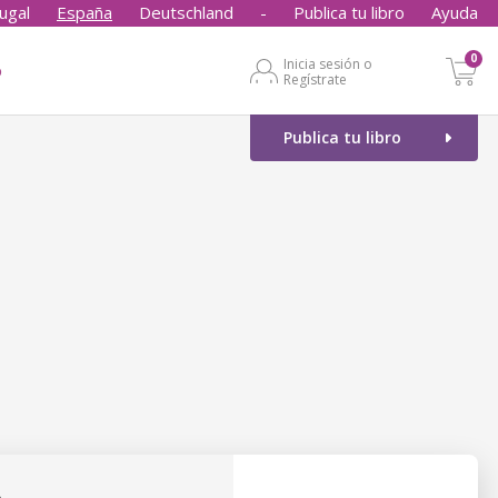
ugal
España
Deutschland
-
Publica tu libro
Ayuda
0
Inicia sesión o
o
Regístrate
Publica tu libro