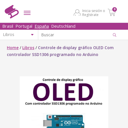
0
Inicia sesión o
Regístrate
Brasil
Portugal
España
Deutschland
Home
/
Libros
/
Controle de display gráfico OLED Com
controlador SSD1306 programado no Arduino