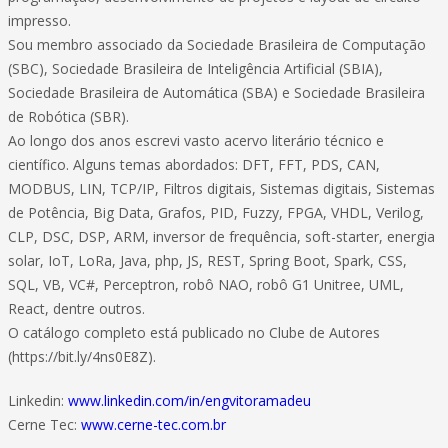
impresso.
Sou membro associado da Sociedade Brasileira de Computação
(SBC), Sociedade Brasileira de Inteligência Artificial (SBIA),
Sociedade Brasileira de Automática (SBA) e Sociedade Brasileira
de Robótica (SBR).
Ao longo dos anos escrevi vasto acervo literário técnico e
científico. Alguns temas abordados: DFT, FFT, PDS, CAN,
MODBUS, LIN, TCP/IP, Filtros digitais, Sistemas digitais, Sistemas
de Potência, Big Data, Grafos, PID, Fuzzy, FPGA, VHDL, Verilog,
CLP, DSC, DSP, ARM, inversor de frequência, soft-starter, energia
solar, IoT, LoRa, Java, php, JS, REST, Spring Boot, Spark, CSS,
SQL, VB, VC#, Perceptron, robô NAO, robô G1 Unitree, UML,
React, dentre outros.
O catálogo completo está publicado no Clube de Autores
(https://bit.ly/4ns0E8Z).
Linkedin:
www.linkedin.com/in/engvitoramadeu
Cerne Tec:
www.cerne-tec.com.br