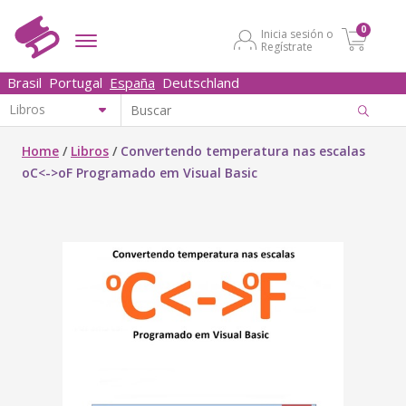
0
Inicia sesión o
Regístrate
Brasil
Portugal
España
Deutschland
Home
/
Libros
/
Convertendo temperatura nas escalas
oC<->oF Programado em Visual Basic