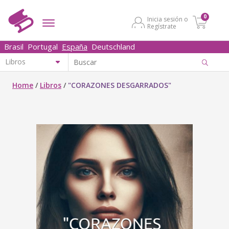
0
Inicia sesión o
Regístrate
Brasil
Portugal
España
Deutschland
Home
/
Libros
/
"CORAZONES DESGARRADOS"