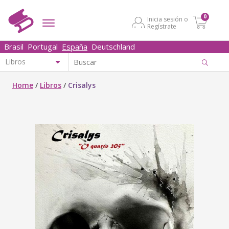
0
Inicia sesión o
Regístrate
Brasil
Portugal
España
Deutschland
Home
/
Libros
/
Crisalys