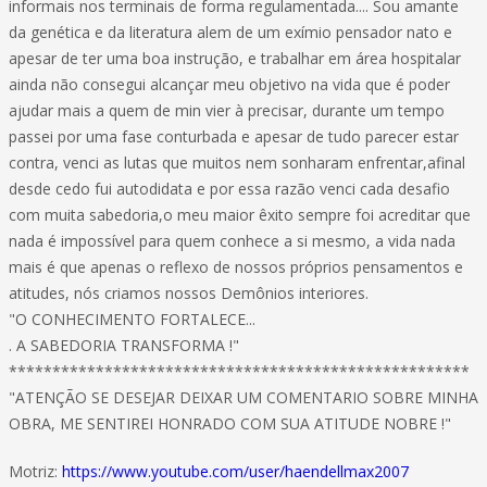
informais nos terminais de forma regulamentada.... Sou amante
da genética e da literatura alem de um exímio pensador nato e
apesar de ter uma boa instrução, e trabalhar em área hospitalar
ainda não consegui alcançar meu objetivo na vida que é poder
ajudar mais a quem de min vier à precisar, durante um tempo
passei por uma fase conturbada e apesar de tudo parecer estar
contra, venci as lutas que muitos nem sonharam enfrentar,afinal
desde cedo fui autodidata e por essa razão venci cada desafio
com muita sabedoria,o meu maior êxito sempre foi acreditar que
nada é impossível para quem conhece a si mesmo, a vida nada
mais é que apenas o reflexo de nossos próprios pensamentos e
atitudes, nós criamos nossos Demônios interiores.
"O CONHECIMENTO FORTALECE...
. A SABEDORIA TRANSFORMA !"
*****************************************************
"ATENÇÃO SE DESEJAR DEIXAR UM COMENTARIO SOBRE MINHA
OBRA, ME SENTIREI HONRADO COM SUA ATITUDE NOBRE !"
Motriz:
https://www.youtube.com/user/haendellmax2007