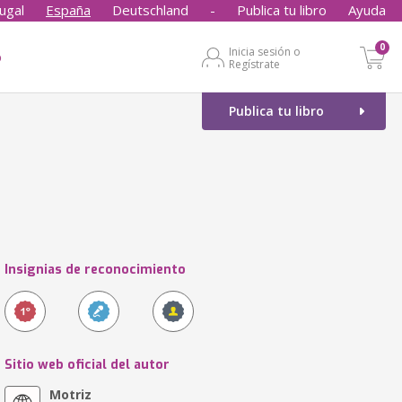
ugal
España
Deutschland
-
Publica tu libro
Ayuda
0
Inicia sesión o
o
Regístrate
Publica tu libro
Insignias de reconocimiento
Sitio web oficial del autor
Motriz