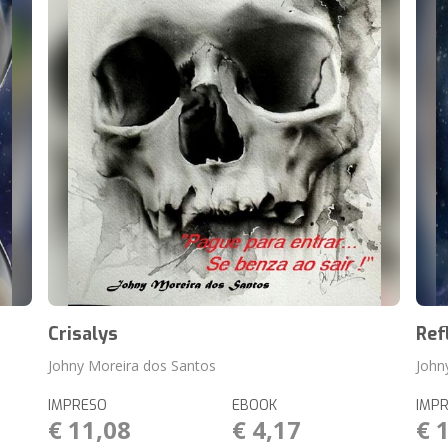
Crisalys
Ref
Johny Moreira dos Santos
John
IMPRESO
EBOOK
IMP
€ 11,08
€ 4,17
€ 