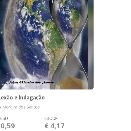
lexão e Indagação
y Moreira dos Santos
RESO
EBOOK
10,59
€ 4,17