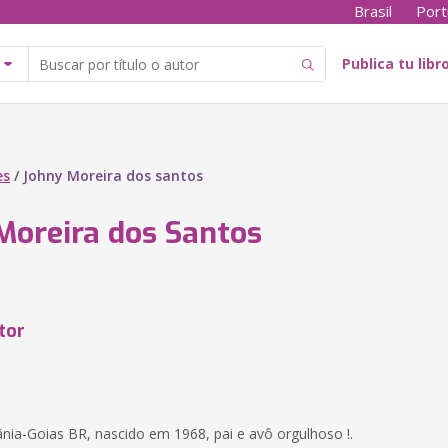
Brasil
Port
Publica tu libr
es
/
Johny Moreira dos santos
Moreira dos Santos
tor
ânia-Goias BR, nascido em 1968, pai e avô orgulhoso !.