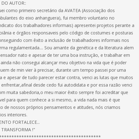
 DO AUTOR::
tuei como primeiro secretário da AVATEA (Associação dos
ulantes do eixo anhanguera), fui membro voluntario no
ndicato dos trabalhadores informais) apresentei projetos perante a
Goiânia e órgãos responsaveis pelo código de costumes e posturas
onseguindo com êxito a inclusão de trabalhadores informais nos
orma regulamentada.... Sou amante da genética e da literatura alem
ensador nato e apesar de ter uma boa instrução, e trabalhar em
r ainda não consegui alcançar meu objetivo na vida que é poder
quem de min vier à precisar, durante um tempo passei por uma
 e apesar de tudo parecer estar contra, venci as lutas que muitos
nfrentar,afinal desde cedo fui autodidata e por essa razão venci
om muita sabedoria,o meu maior êxito sempre foi acreditar que
vel para quem conhece a si mesmo, a vida nada mais é que
xo de nossos próprios pensamentos e atitudes, nós criamos
s interiores.
NTO FORTALECE...
A TRANSFORMA !"
*****************************************