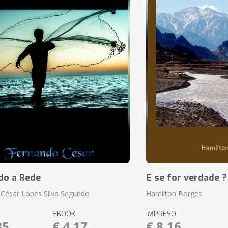
do a Rede
E se for verdade ?
César Lopes Silva Segundo
Hamilton Borges
EBOOK
IMPRESO
35
€ 4,17
€ 8,16