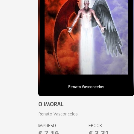
O IMORAL
Renato Vasconcelos
IMPRESO
EBOOK
€ 7,16
€ 3,31