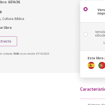
ibro: 601436
Vers
s
imp
, Cultura Bíblica
e libro
Versió
eBoo
xtracto
do visitada
1543
veces desde 07/10/2023
Este libro
Característi
Número de