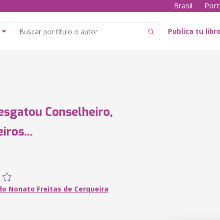
Brasil
Port
Publica tu libr
resgatou Conselheiro,
iros...
o Nonato Freitas de Cerqueira