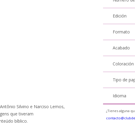
Edición
Formato
Acabado
Coloración
Tipo de pa
Idioma
Antônio Silvino e Narciso Lemos,
¿Tienes alguna qu
gens que tiveram
contacto@clubd
eúdo bíblico.