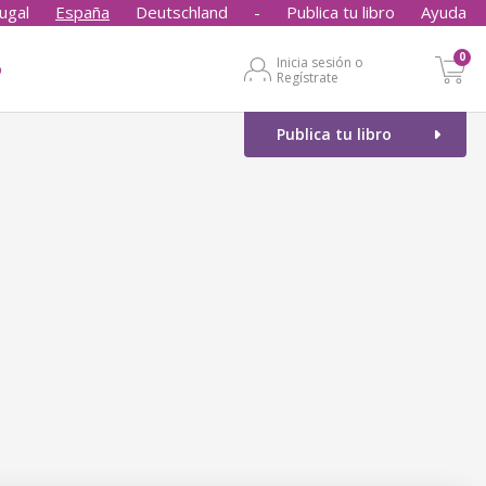
ugal
España
Deutschland
-
Publica tu libro
Ayuda
0
Inicia sesión o
o
Regístrate
Publica tu libro