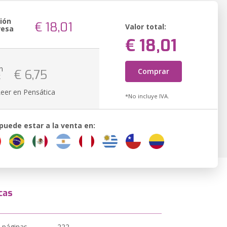
ión
€ 18,01
Valor total:
resa
€ 18,01
n
Comprar
€ 6,75
k
Leer en Pensática
*No incluye IVA.
 puede estar a la venta en:
cas
 páginas
222