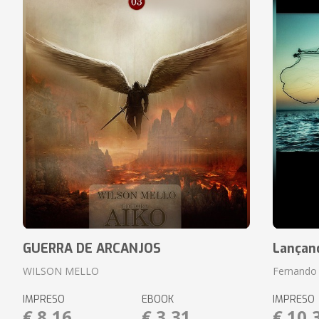
GUERRA DE ARCANJOS
Lançan
WILSON MELLO
Fernando 
IMPRESO
EBOOK
IMPRESO
€ 8,16
€ 3,31
€ 10,