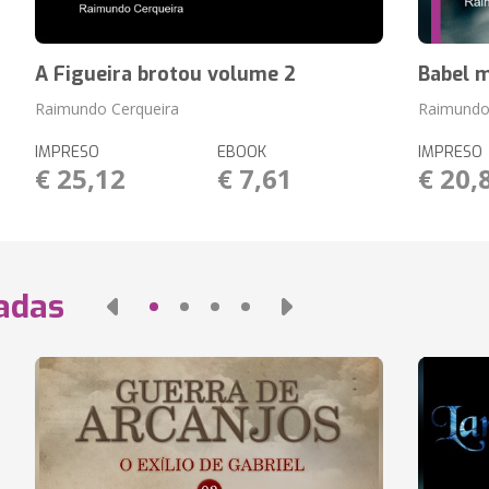
A Figueira brotou volume 2
Babel m
Raimundo Cerqueira
Raimundo 
IMPRESO
EBOOK
IMPRESO
€ 25,12
€ 7,61
€ 20,
nadas