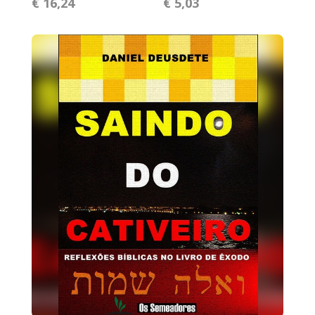
€ 16,24
€ 5,03