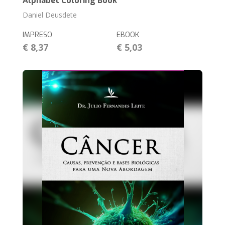
Alphabet Coloring Book
Daniel Deusdete
IMPRESO
EBOOK
€ 8,37
€ 5,03