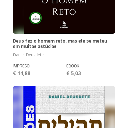
Deus fez o homem reto, mas ele se meteu
em muitas astúcias
Daniel Deusdete
IMPRESO
EBOOK
€ 14,88
€ 5,03