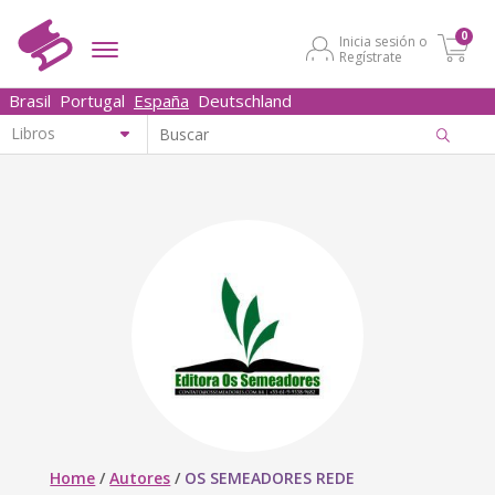
0
Inicia sesión o
Regístrate
Brasil
Portugal
España
Deutschland
Home
/
Autores
/
OS SEMEADORES REDE