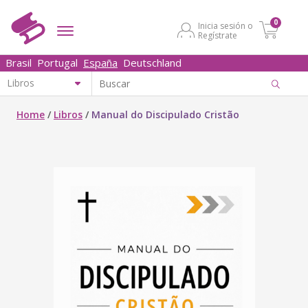
0
Inicia sesión o
Regístrate
Brasil
Portugal
España
Deutschland
Home
/
Libros
/
Manual do Discipulado Cristão