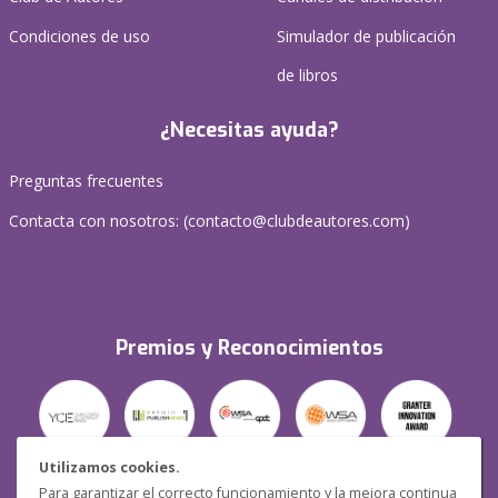
Condiciones de uso
Simulador de publicación
de libros
¿Necesitas ayuda?
Preguntas frecuentes
Contacta con nosotros: (
contacto@clubdeautores.com
)
Premios y Reconocimientos
Utilizamos cookies.
Para garantizar el correcto funcionamiento y la mejora continua