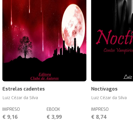
Estrelas cadentes
Noctívagos
Luiz Cézar da Silva
Luiz Cézar da Silva
IMPRESO
EBOOK
IMPRESO
€ 9,16
€ 3,99
€ 8,74