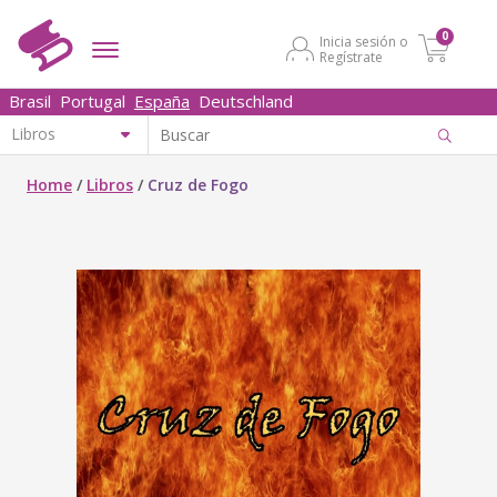
0
Inicia sesión o
Regístrate
Brasil
Portugal
España
Deutschland
Home
/
Libros
/
Cruz de Fogo