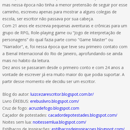
mas nessa época não tinha a menor pretensão de seguir por esse
caminho, escreveu apenas para mostrar a alguns colegas de
escola, ser escritor não passava por sua cabeça.
Com 21 anos ele escrevia pequenas aventuras e crônicas para um
grupo de RPG, Role-playing game ou “Jogo de interpretação de
personagens” do qual fazia parte como "Game Master" ou
"Narrador", e, foi nessa época que teve seu primeiro contato com
a Bienal Internacional do Rio de Janeiro, aprofundando-se ainda
mais no habito da leitura.
Dez anos se passaram desde o primeiro conto e com 24 anos a
vontade de escrever já era muito maior do que podia suportar. A
partir desse momento ele decidiu ser um escritor.
Blog do autor:
luizcezarescritor.blogspot.com.br/
Livro ÉREBUS:
erebuslivro.blogspot.com/
Cruz de fogo:
acruzdefogo.blogspot.com
Caçador de potestades:
cacadordepotestades.blogspot.com/
Noites sem lua:
noitessemlua.blogspot.com/
Estilhaços de Inspirações:
estilhacosdeinspiracoes.blogspot.com/