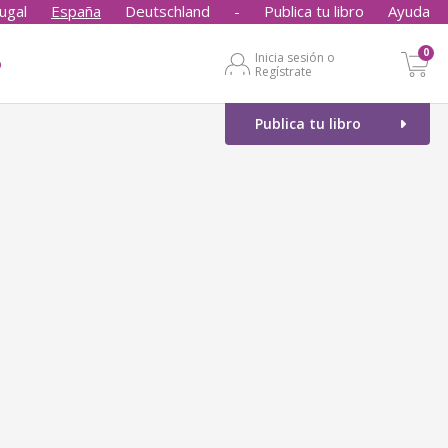
ugal
España
Deutschland
-
Publica tu libro
Ayuda
0
Inicia sesión o
o
Regístrate
Publica tu libro