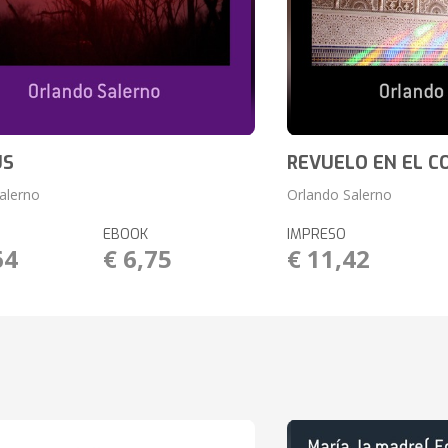
US
REVUELO EN EL 
alerno
Orlando Salerno
EBOOK
IMPRESO
64
€ 6,75
€ 11,42