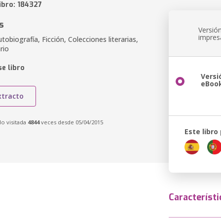
ibro: 184327
s
Versió
impres
utobiografía, Ficción, Colecciones literarias,
rio
e libro
Versi
eBoo
xtracto
do visitada
4844
veces desde 05/04/2015
Este libro
Característi