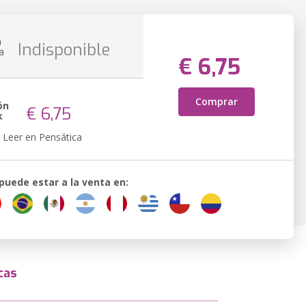
n
Indisponible
a
€ 6,75
Comprar
ón
€ 6,75
k
Leer en Pensática
 puede estar a la venta en:
cas