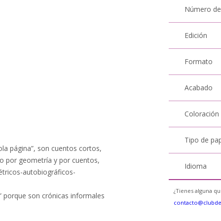
Número de
Edición
Formato
Acabado
Coloración
Tipo de pa
ola página”, son cuentos cortos,
to por geometría y por cuentos,
Idioma
tricos-autobiográficos-
¿Tienes alguna qu
” porque son crónicas informales
contacto@clubd