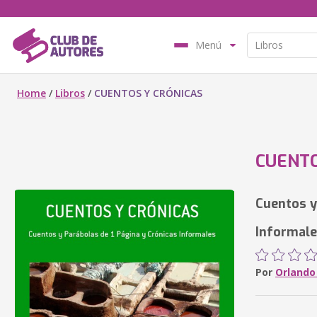
Menú
Home
/
Libros
/
CUENTOS Y CRÓNICAS
CUENTO
Cuentos y
Informal
Por
Orlando