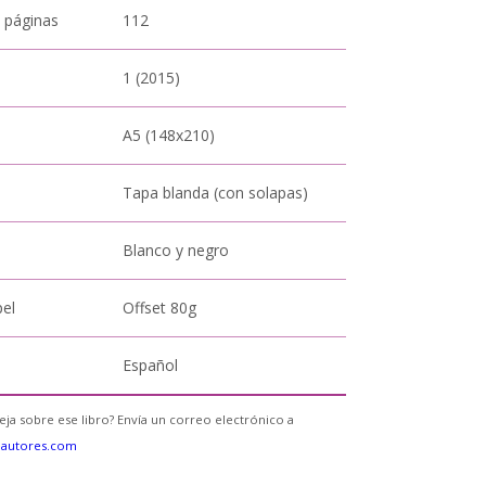
 páginas
112
1 (2015)
A5 (148x210)
Tapa blanda (con solapas)
Blanco y negro
pel
Offset 80g
Español
eja sobre ese libro? Envía un correo electrónico a
eautores.com