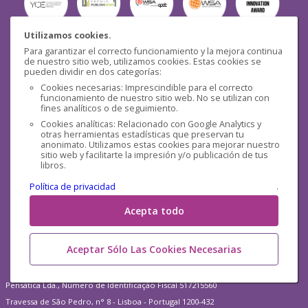
Utilizamos cookies.
Para garantizar el correcto funcionamiento y la mejora continua
Seguridad
de nuestro sitio web, utilizamos cookies. Estas cookies se
pueden dividir en dos categorías:
Cookies necesarias: Imprescindible para el correcto
funcionamiento de nuestro sitio web. No se utilizan con
fines analíticos o de seguimiento.
Cookies analíticas: Relacionado con Google Analytics y
otras herramientas estadísticas que preservan tu
Redes sociales
anonimato. Utilizamos estas cookies para mejorar nuestro
sitio web y facilitarte la impresión y/o publicación de tus
libros.
Política de privacidad
.
Acepta todo
Aceptar Sólo Las Cookies Necesarias
Pensática Lda., Número de Identificação Fiscal 517215560
Travessa de São Pedro, n° 8 - Lisboa - Portugal 1200-432