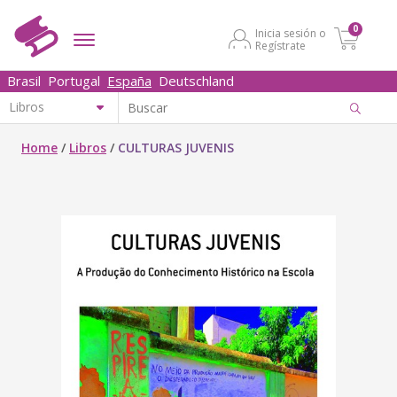
0
Inicia sesión o
Regístrate
Brasil
Portugal
España
Deutschland
Home
/
Libros
/
CULTURAS JUVENIS