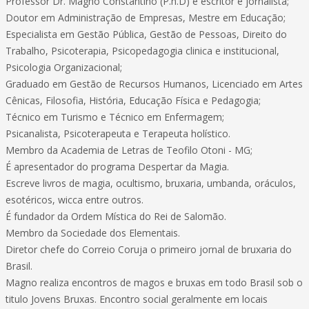
Professor Dr. Magno Constantino (P.h.D) é escritor e jornalista;
Doutor em Administração de Empresas, Mestre em Educação;
Especialista em Gestão Pública, Gestão de Pessoas, Direito do
Trabalho, Psicoterapia, Psicopedagogia clinica e institucional,
Psicologia Organizacional;
Graduado em Gestão de Recursos Humanos, Licenciado em Artes
Cênicas, Filosofia, História, Educação Física e Pedagogia;
Técnico em Turismo e Técnico em Enfermagem;
Psicanalista, Psicoterapeuta e Terapeuta holístico.
Membro da Academia de Letras de Teofilo Otoni - MG;
É apresentador do programa Despertar da Magia.
Escreve livros de magia, ocultismo, bruxaria, umbanda, oráculos,
esotéricos, wicca entre outros.
É fundador da Ordem Mística do Rei de Salomão.
Membro da Sociedade dos Elementais.
Diretor chefe do Correio Coruja o primeiro jornal de bruxaria do
Brasil.
Magno realiza encontros de magos e bruxas em todo Brasil sob o
titulo Jovens Bruxas. Encontro social geralmente em locais