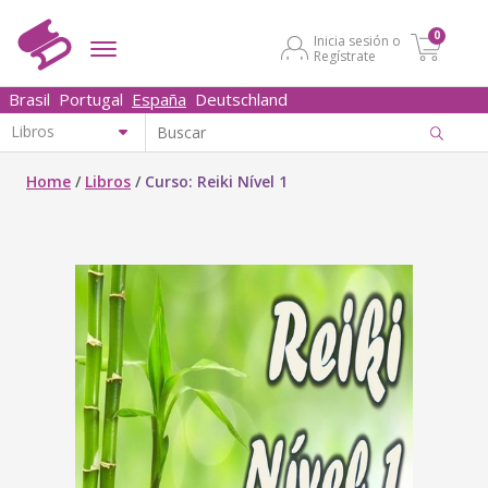
0
Inicia sesión o
Regístrate
Brasil
Portugal
España
Deutschland
Home
/
Libros
/
Curso: Reiki Nível 1