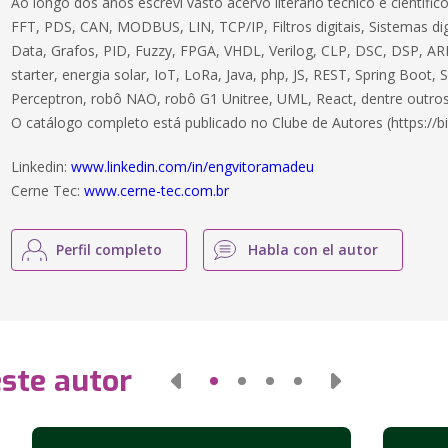
Ao longo dos anos escrevi vasto acervo literário técnico e científ
FFT, PDS, CAN, MODBUS, LIN, TCP/IP, Filtros digitais, Sistemas dig
Data, Grafos, PID, Fuzzy, FPGA, VHDL, Verilog, CLP, DSC, DSP, ARM
starter, energia solar, IoT, LoRa, Java, php, JS, REST, Spring Boot,
Perceptron, robô NAO, robô G1 Unitree, UML, React, dentre outros
O catálogo completo está publicado no Clube de Autores (https://bi
Linkedin:
www.linkedin.com/in/engvitoramadeu
Cerne Tec:
www.cerne-tec.com.br
Perfil completo
Habla con el autor
este autor