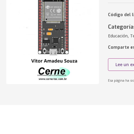
Código del l
Categoría
Educación, T
Comparte es
Lee un e
Esa página ha si