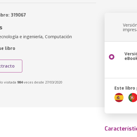
ibro: 319067
Versió
s
impres
ecnología e ingeniería, Computación
e libro
Versi
eBoo
xtracto
do visitada
984
veces desde 27/03/2020
Este libro
Característi