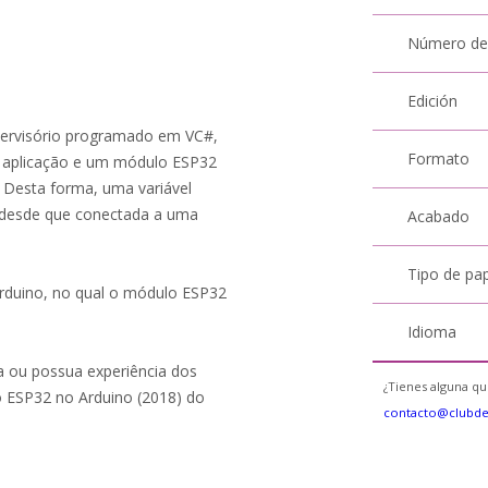
Número de
Edición
upervisório programado em VC#,
Formato
a aplicação e um módulo ESP32
. Desta forma, uma variável
 desde que conectada a uma
Acabado
Tipo de pa
rduino, no qual o módulo ESP32
Idioma
ia ou possua experiência dos
¿Tienes alguna qu
o ESP32 no Arduino (2018) do
contacto@clubd