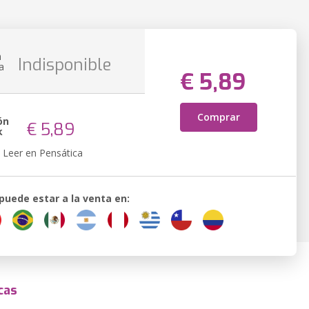
n
Indisponible
a
€ 5,89
Comprar
ón
€ 5,89
k
Leer en Pensática
 puede estar a la venta en:
cas