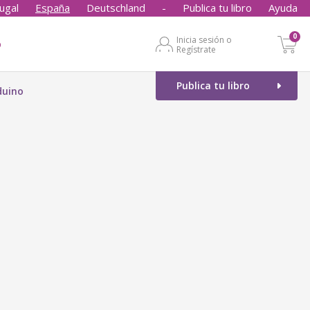
ugal
España
Deutschland
-
Publica tu libro
Ayuda
0
Inicia sesión o
o
Regístrate
Publica tu libro
duino