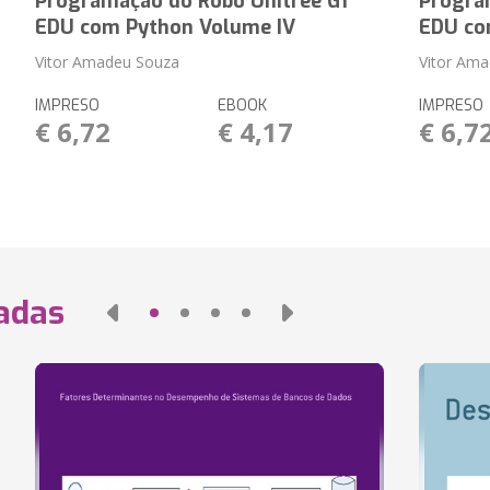
Programação do Robô Unitree G1
Progra
EDU com Python Volume IV
EDU co
Vitor Amadeu Souza
Vitor Am
IMPRESO
EBOOK
IMPRESO
€ 6,72
€ 4,17
€ 6,7
nadas