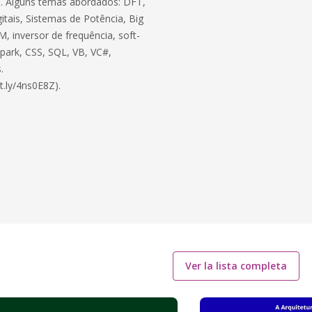
ico. Alguns temas abordados: DFT,
itais, Sistemas de Potência, Big
, inversor de frequência, soft-
 Spark, CSS, SQL, VB, VC#,
.
t.ly/4ns0E8Z).
Ver la lista completa