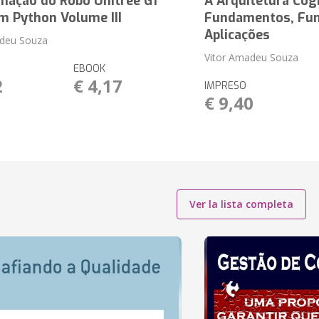
mação do Robô Unitree G1
A Arquitetura Cog
m Python Volume III
Fundamentos, Fun
Aplicações
adeu Souza
Vitor Amadeu Souza
EBOOK
2
€ 4,17
IMPRESO
€ 9,40
Ver la lista completa