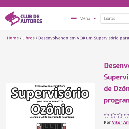
Menú
Home
/
Libros
/
Desenvolvendo em VC# um Supervisório par
Desenv
Supervi
de Ozôn
progra
Por
Vitor A