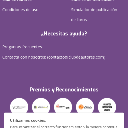
Condiciones de uso
Simulador de publicación
de libros
¿Necesitas ayuda?
Preguntas frecuentes
Contacta con nosotros: (
contacto@clubdeautores.com
)
Premios y Reconocimientos
Utilizamos cookies.
Para garantizar el correcto funcionamiento y la mejora continua