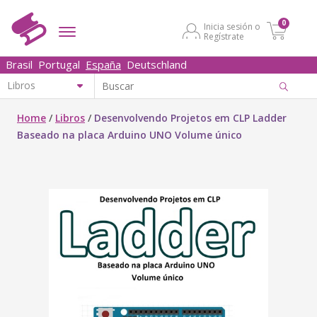
0
Inicia sesión o
Regístrate
Brasil
Portugal
España
Deutschland
Home
/
Libros
/
Desenvolvendo Projetos em CLP Ladder
Baseado na placa Arduino UNO Volume único