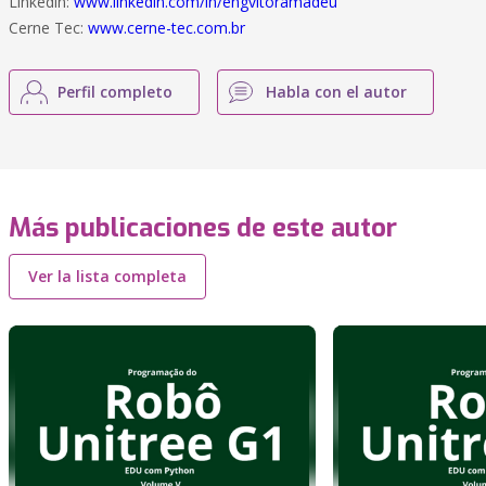
Linkedin:
www.linkedin.com/in/engvitoramadeu
Cerne Tec:
www.cerne-tec.com.br
Perfil completo
Habla con el autor
Más publicaciones de este autor
Ver la lista completa