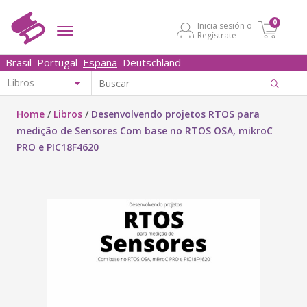
0
Inicia sesión o
Regístrate
Brasil
Portugal
España
Deutschland
Home
/
Libros
/
Desenvolvendo projetos RTOS para
medição de Sensores Com base no RTOS OSA, mikroC
PRO e PIC18F4620