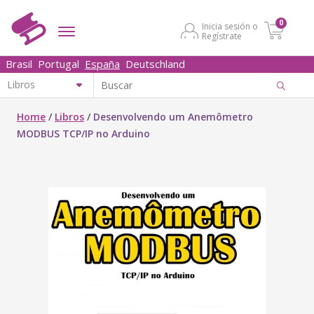
0
Inicia sesión o
Regístrate
Brasil
Portugal
España
Deutschland
Home
/
Libros
/
Desenvolvendo um Anemômetro
MODBUS TCP/IP no Arduino