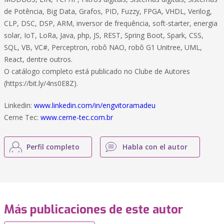
de Potência, Big Data, Grafos, PID, Fuzzy, FPGA, VHDL, Verilog,
CLP, DSC, DSP, ARM, inversor de frequência, soft-starter, energia
solar, IoT, LoRa, Java, php, JS, REST, Spring Boot, Spark, CSS,
SQL, VB, VC#, Perceptron, robô NAO, robô G1 Unitree, UML,
React, dentre outros.
O catálogo completo está publicado no Clube de Autores
(https://bit.ly/4ns0E8Z).
Linkedin:
www.linkedin.com/in/engvitoramadeu
Cerne Tec:
www.cerne-tec.com.br
Perfil completo
Habla con el autor
Más publicaciones de este autor