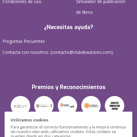
Condiciones de uso
Simulador de publicación
de libros
¿Necesitas ayuda?
Preguntas frecuentes
Contacta con nosotros: (
contacto@clubdeautores.com
)
Premios y Reconocimientos
Utilizamos cookies.
Para garantizar el correcto funcionamiento y la mejora continua
Seguridad
de nuestro sitio web, utilizamos cookies. Estas cookies se
pueden dividir en dos categorías: