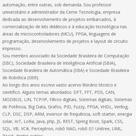
automação, entre outras, sob demanda. Sou professor
universitário e administrador da Cerne Tecnologia, empresa
dedicada ao desenvolvimento de projetos embarcados, à
comercialização de kits didáticos e à educação tecnológica nas
áreas de microcontroladores (MCU), FPGA, linguagens de
programação, desenvolvimento de projetos e layout de circuito
impresso.
Sou membro associado da Sociedade Brasileira de Computação
(SBC), Sociedade Brasileira de Inteligência Artificial (SBIA),
Sociedade Brasileira de Automática (SBA) e Sociedade Brasileira
de Robótica (SBR).
Ao longo dos anos escrevi vasto acervo literário técnico e
científico. Alguns temas abordados: DFT, FFT, PDS, CAN,
MODBUS, LIN, TCP/IP, Filtros digitais, Sistemas digitais, Sistemas
de Potência, Big Data, Grafos, PID, Fuzzy, FPGA, VHDL, Verilog,
CLP, DSC, DSP, ARM, inversor de frequência, soft-starter, energia
solar, IoT, LoRa, Java, php, JS, REST, Spring Boot, Spark, CSS,
SQL, VB, VC#, Perceptron, robô NAO, robô G1 Unitree, UML,
React, dentre outros.