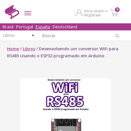
0
Inicia sesión o
Regístrate
Brasil
Portugal
España
Deutschland
Home
/
Libros
/
Desenvolvendo um conversor WiFi para
RS485 Usando o ESP32 programado em Arduino