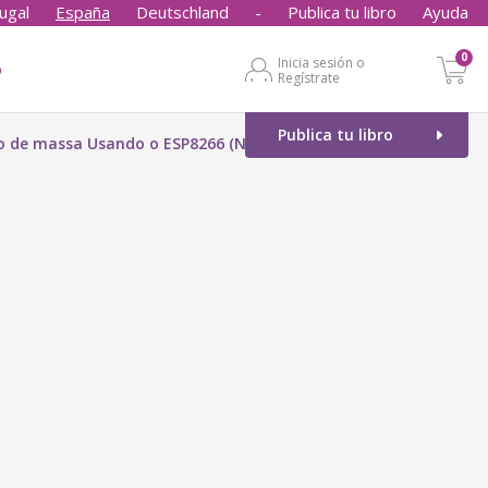
ugal
España
Deutschland
-
Publica tu libro
Ayuda
0
Inicia sesión o
o
Regístrate
Publica tu libro
xo de massa Usando o ESP8266 (NodeMCU) programado em