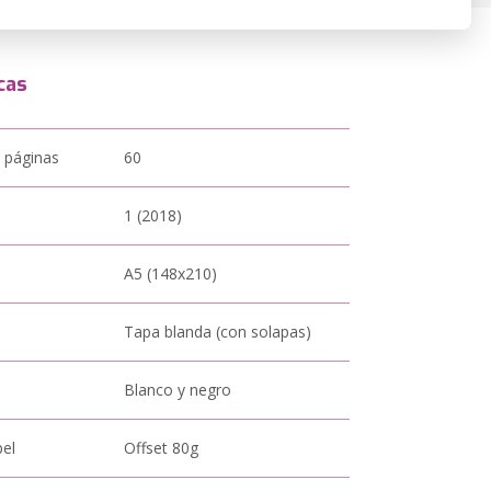
cas
 páginas
60
1 (2018)
A5 (148x210)
Tapa blanda (con solapas)
Blanco y negro
pel
Offset 80g