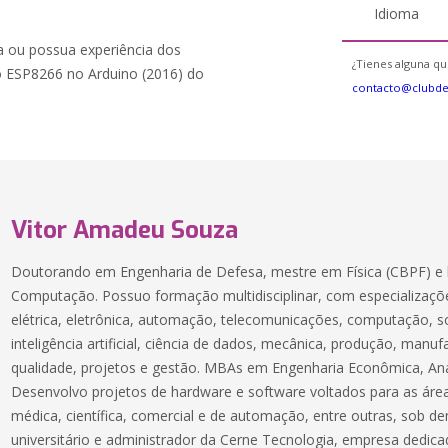
Idioma
ia ou possua experiência dos
¿Tienes alguna qu
o ESP8266 no Arduino (2016) do
contacto@clubd
Vitor Amadeu Souza
Doutorando em Engenharia de Defesa, mestre em Física (CBPF) e 
Computação. Possuo formação multidisciplinar, com especializaçõe
elétrica, eletrônica, automação, telecomunicações, computação, 
inteligência artificial, ciência de dados, mecânica, produção, manuf
qualidade, projetos e gestão. MBAs em Engenharia Econômica, Aná
Desenvolvo projetos de hardware e software voltados para as áreas
médica, científica, comercial e de automação, entre outras, sob 
universitário e administrador da Cerne Tecnologia, empresa dedic