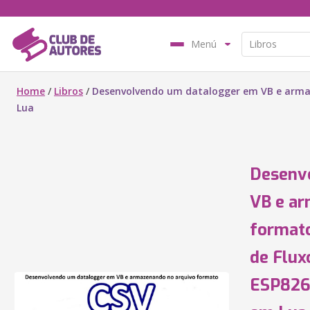
Menú
Home
/
Libros
/
Desenvolvendo um datalogger em VB e arm
Lua
Desenv
VB e ar
format
de Flux
ESP826