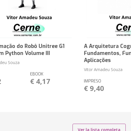
mação do Robô Unitree G1
A Arquitetura Cog
m Python Volume III
Fundamentos, Fun
Aplicações
adeu Souza
Vitor Amadeu Souza
EBOOK
2
€ 4,17
IMPRESO
€ 9,40
Ver la lista completa