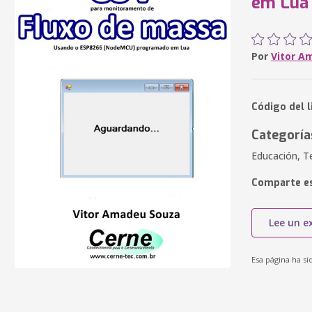
em Lua
Por
Vitor A
Código del l
Categoría
Educación, T
Comparte es
Lee un e
Esa página ha si