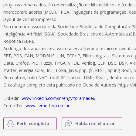
projetos embarcados, à comercialização de kits didáticos e à educ
microcontroladores (MCU), FPGA, linguagens de programação, des
layout de circuito impresso.
Sou membro associado da Sociedade Brasileira de Computação (SB
Inteligência Artificial (SBIA), Sociedade Brasileira de Automática (S
Robótica (SBR).
Ao longo dos anos escrevi vasto acervo literário técnico e científ
FFT, PDS, CAN, MODBUS, LIN, TCP/IP, Filtros digitais, Sistemas dig
Data, Grafos, PID, Fuzzy, FPGA, VHDL, Verilog, CLP, DSC, DSP, ARM
starter, energia solar, IoT, LoRa, Java, php, JS, REST, Spring Boot,
Perceptron, robô NAO, robô G1 Unitree, UML, React, dentre outros
O catálogo completo está publicado no Clube de Autores (https://bi
Linkedin:
www.linkedin.com/in/engvitoramadeu
Cerne Tec:
www.cerne-tec.com.br
Perfil completo
Habla con el autor