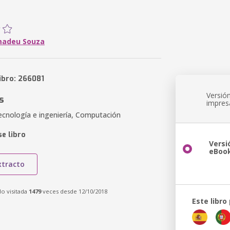
madeu Souza
ibro: 266081
Versió
s
impres
ecnología e ingeniería, Computación
e libro
Versi
eBoo
xtracto
do visitada
1479
veces desde 12/10/2018
Este libro