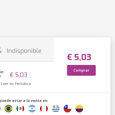
n
Indisponible
a
€ 5,03
Comprar
ón
€ 5,03
k
Leer en Pensática
 puede estar a la venta en: