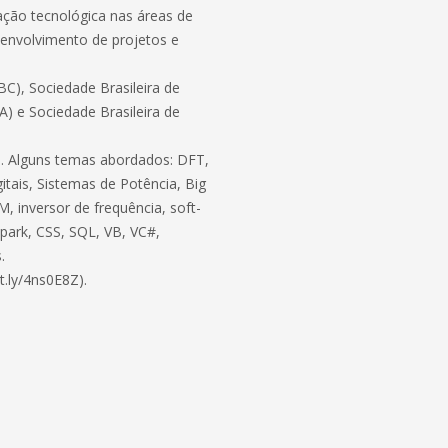
ação tecnológica nas áreas de
envolvimento de projetos e
C), Sociedade Brasileira de
BA) e Sociedade Brasileira de
ico. Alguns temas abordados: DFT,
itais, Sistemas de Potência, Big
, inversor de frequência, soft-
 Spark, CSS, SQL, VB, VC#,
.
t.ly/4ns0E8Z).