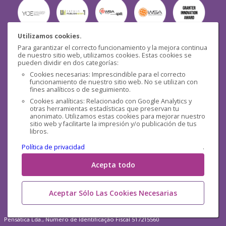
Utilizamos cookies.
Para garantizar el correcto funcionamiento y la mejora continua
Seguridad
de nuestro sitio web, utilizamos cookies. Estas cookies se
pueden dividir en dos categorías:
Cookies necesarias: Imprescindible para el correcto
funcionamiento de nuestro sitio web. No se utilizan con
fines analíticos o de seguimiento.
Cookies analíticas: Relacionado con Google Analytics y
otras herramientas estadísticas que preservan tu
Redes sociales
anonimato. Utilizamos estas cookies para mejorar nuestro
sitio web y facilitarte la impresión y/o publicación de tus
libros.
Política de privacidad
.
Acepta todo
Aceptar Sólo Las Cookies Necesarias
Pensática Lda., Número de Identificação Fiscal 517215560