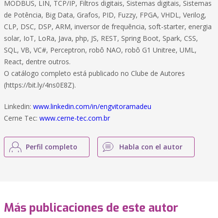
MODBUS, LIN, TCP/IP, Filtros digitais, Sistemas digitais, Sistemas
de Potência, Big Data, Grafos, PID, Fuzzy, FPGA, VHDL, Verilog,
CLP, DSC, DSP, ARM, inversor de frequência, soft-starter, energia
solar, IoT, LoRa, Java, php, JS, REST, Spring Boot, Spark, CSS,
SQL, VB, VC#, Perceptron, robô NAO, robô G1 Unitree, UML,
React, dentre outros.
O catálogo completo está publicado no Clube de Autores
(https://bit.ly/4ns0E8Z).
Linkedin:
www.linkedin.com/in/engvitoramadeu
Cerne Tec:
www.cerne-tec.com.br
Perfil completo
Habla con el autor
Más publicaciones de este autor