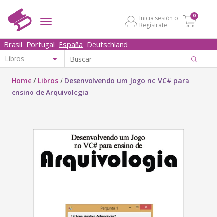
0
Inicia sesión o
Regístrate
Brasil
Portugal
España
Deutschland
Home
/
Libros
/
Desenvolvendo um Jogo no VC# para
ensino de Arquivologia