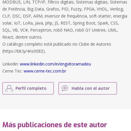
MODBUS, LIN, TCP/IP, Filtros digitais, Sistemas digitais, Sistemas
de Potência, Big Data, Grafos, PID, Fuzzy, FPGA, VHDL, Verilog,
CLP, DSC, DSP, ARM, inversor de frequência, soft-starter, energia
solar, IoT, LoRa, Java, php, JS, REST, Spring Boot, Spark, CSS,
SQL, VB, VC#, Perceptron, robô NAO, robô G1 Unitree, UML,
React, dentre outros.
O catálogo completo está publicado no Clube de Autores
(https://bit.ly/4ns0E8Z).
Linkedin:
www.linkedin.com/in/engvitoramadeu
Cerne Tec:
www.cerne-tec.com.br
Perfil completo
Habla con el autor
Más publicaciones de este autor