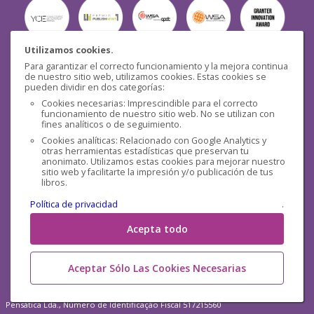
Utilizamos cookies.
Para garantizar el correcto funcionamiento y la mejora continua
Seguridad
de nuestro sitio web, utilizamos cookies. Estas cookies se
pueden dividir en dos categorías:
Cookies necesarias: Imprescindible para el correcto
funcionamiento de nuestro sitio web. No se utilizan con
fines analíticos o de seguimiento.
Cookies analíticas: Relacionado con Google Analytics y
otras herramientas estadísticas que preservan tu
Redes sociales
anonimato. Utilizamos estas cookies para mejorar nuestro
sitio web y facilitarte la impresión y/o publicación de tus
libros.
Política de privacidad
.
Acepta todo
Aceptar Sólo Las Cookies Necesarias
Pensática Lda., Número de Identificação Fiscal 517215560