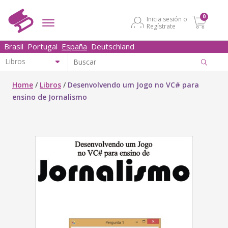
0
Inicia sesión o
Regístrate
Brasil
Portugal
España
Deutschland
Home
/
Libros
/
Desenvolvendo um Jogo no VC# para
ensino de Jornalismo