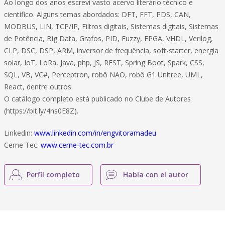
Ao longo dos anos escrevi vasto acervo literário técnico e
científico. Alguns temas abordados: DFT, FFT, PDS, CAN,
MODBUS, LIN, TCP/IP, Filtros digitais, Sistemas digitais, Sistemas
de Potência, Big Data, Grafos, PID, Fuzzy, FPGA, VHDL, Verilog,
CLP, DSC, DSP, ARM, inversor de frequência, soft-starter, energia
solar, IoT, LoRa, Java, php, JS, REST, Spring Boot, Spark, CSS,
SQL, VB, VC#, Perceptron, robô NAO, robô G1 Unitree, UML,
React, dentre outros.
O catálogo completo está publicado no Clube de Autores
(https://bit.ly/4ns0E8Z).
Linkedin:
www.linkedin.com/in/engvitoramadeu
Cerne Tec:
www.cerne-tec.com.br
Perfil completo
Habla con el autor