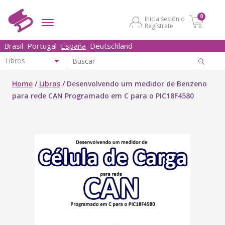
0
Inicia sesión o
Regístrate
Brasil
Portugal
España
Deutschland
Home
/
Libros
/
Desenvolvendo um medidor de Benzeno
para rede CAN Programado em C para o PIC18F4580