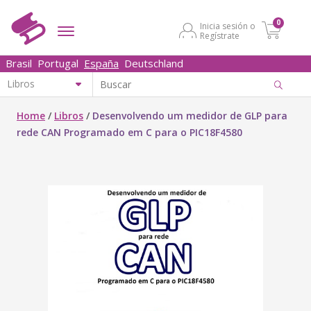
0
Inicia sesión o
Regístrate
Brasil
Portugal
España
Deutschland
Home
/
Libros
/
Desenvolvendo um medidor de GLP para
rede CAN Programado em C para o PIC18F4580