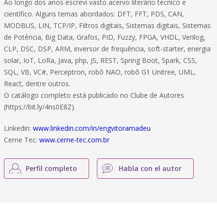
Ao longo dos anos escrevi vasto acervo literário técnico e
científico. Alguns temas abordados: DFT, FFT, PDS, CAN,
MODBUS, LIN, TCP/IP, Filtros digitais, Sistemas digitais, Sistemas
de Potência, Big Data, Grafos, PID, Fuzzy, FPGA, VHDL, Verilog,
CLP, DSC, DSP, ARM, inversor de frequência, soft-starter, energia
solar, IoT, LoRa, Java, php, JS, REST, Spring Boot, Spark, CSS,
SQL, VB, VC#, Perceptron, robô NAO, robô G1 Unitree, UML,
React, dentre outros.
O catálogo completo está publicado no Clube de Autores
(https://bit.ly/4ns0E8Z).
Linkedin:
www.linkedin.com/in/engvitoramadeu
Cerne Tec:
www.cerne-tec.com.br
Perfil completo
Habla con el autor