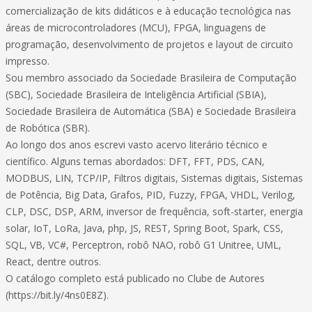
comercialização de kits didáticos e à educação tecnológica nas
áreas de microcontroladores (MCU), FPGA, linguagens de
programação, desenvolvimento de projetos e layout de circuito
impresso.
Sou membro associado da Sociedade Brasileira de Computação
(SBC), Sociedade Brasileira de Inteligência Artificial (SBIA),
Sociedade Brasileira de Automática (SBA) e Sociedade Brasileira
de Robótica (SBR).
Ao longo dos anos escrevi vasto acervo literário técnico e
científico. Alguns temas abordados: DFT, FFT, PDS, CAN,
MODBUS, LIN, TCP/IP, Filtros digitais, Sistemas digitais, Sistemas
de Potência, Big Data, Grafos, PID, Fuzzy, FPGA, VHDL, Verilog,
CLP, DSC, DSP, ARM, inversor de frequência, soft-starter, energia
solar, IoT, LoRa, Java, php, JS, REST, Spring Boot, Spark, CSS,
SQL, VB, VC#, Perceptron, robô NAO, robô G1 Unitree, UML,
React, dentre outros.
O catálogo completo está publicado no Clube de Autores
(https://bit.ly/4ns0E8Z).