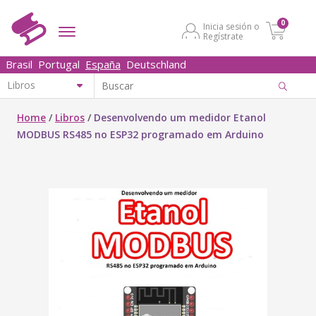
0
Inicia sesión o
Regístrate
Brasil
Portugal
España
Deutschland
Home
/
Libros
/
Desenvolvendo um medidor Etanol
MODBUS RS485 no ESP32 programado em Arduino