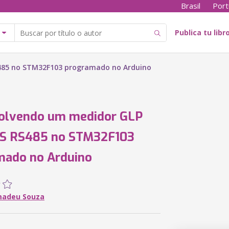
Brasil
Port
Publica tu libr
85 no STM32F103 programado no Arduino
olvendo um medidor GLP
 RS485 no STM32F103
mado no Arduino
madeu Souza