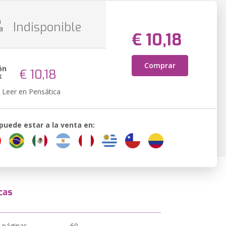
n
Indisponible
a
€ 10,18
Comprar
ón
€ 10,18
k
Leer en Pensática
 puede estar a la venta en:
cas
 páginas
60