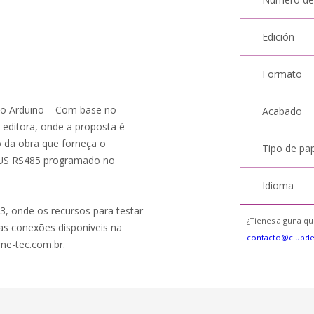
Edición
Formato
no Arduino – Com base no
Acabado
ditora, onde a proposta é
o da obra que forneça o
Tipo de pa
BUS RS485 programado no
Idioma
03, onde os recursos para testar
¿Tienes alguna qu
as conexões disponíveis na
contacto@clubd
rne-tec.com.br.