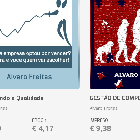
ando a Qualidade
GESTÃO DE COMP
itas
Alvaro Freitas
EBOOK
IMPRESO
0
€ 4,17
€ 9,38