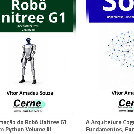
mação do Robô Unitree G1
A Arquitetura Cog
m Python Volume III
Fundamentos, Fun