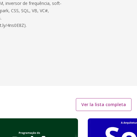
, inversor de frequência, soft-
 Spark, CSS, SQL, VB, VC#,
.
t.ly/4ns0E8Z).
Ver la lista completa