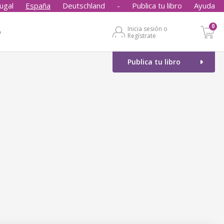
ugal
España
Deutschland
-
Publica tu libro
Ayuda
0
Inicia sesión o
o
Regístrate
Publica tu libro