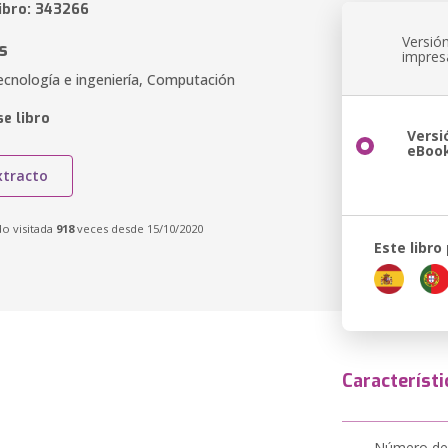
libro: 343266
Versió
s
impres
ecnología e ingeniería, Computación
e libro
Versi
eBoo
xtracto
do visitada
918
veces desde 15/10/2020
Este libro
Característi
Número de