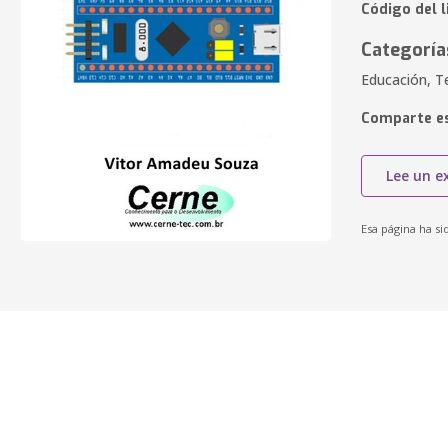
Código del 
Categoría
Educación, T
Comparte es
Lee un e
Esa página ha si