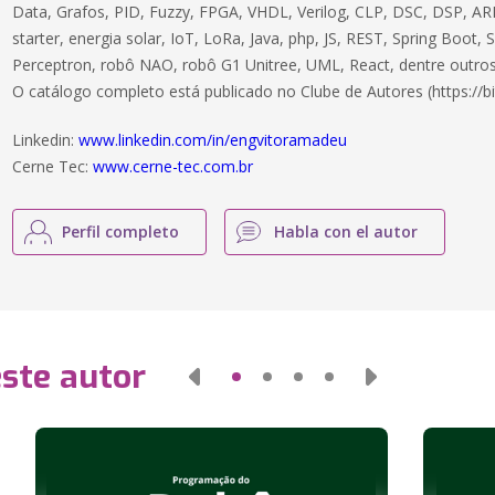
Data, Grafos, PID, Fuzzy, FPGA, VHDL, Verilog, CLP, DSC, DSP, ARM
starter, energia solar, IoT, LoRa, Java, php, JS, REST, Spring Boot,
Perceptron, robô NAO, robô G1 Unitree, UML, React, dentre outros
O catálogo completo está publicado no Clube de Autores (https://bi
Linkedin:
www.linkedin.com/in/engvitoramadeu
Cerne Tec:
www.cerne-tec.com.br
Perfil completo
Habla con el autor
este autor