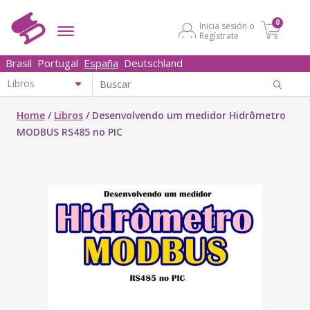
0
Inicia sesión o
Regístrate
Brasil
Portugal
España
Deutschland
Home
/
Libros
/
Desenvolvendo um medidor Hidrômetro
MODBUS RS485 no PIC