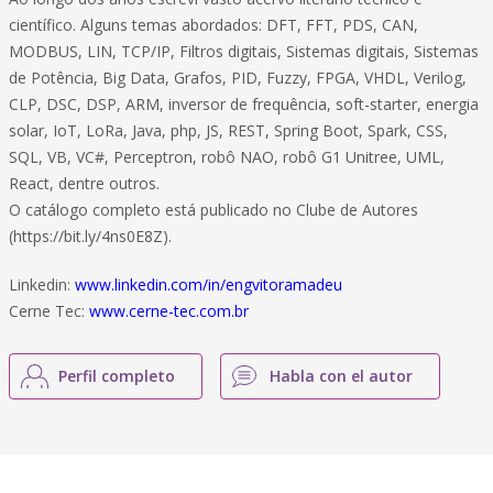
científico. Alguns temas abordados: DFT, FFT, PDS, CAN,
MODBUS, LIN, TCP/IP, Filtros digitais, Sistemas digitais, Sistemas
de Potência, Big Data, Grafos, PID, Fuzzy, FPGA, VHDL, Verilog,
CLP, DSC, DSP, ARM, inversor de frequência, soft-starter, energia
solar, IoT, LoRa, Java, php, JS, REST, Spring Boot, Spark, CSS,
SQL, VB, VC#, Perceptron, robô NAO, robô G1 Unitree, UML,
React, dentre outros.
O catálogo completo está publicado no Clube de Autores
(https://bit.ly/4ns0E8Z).
Linkedin:
www.linkedin.com/in/engvitoramadeu
Cerne Tec:
www.cerne-tec.com.br
Perfil completo
Habla con el autor