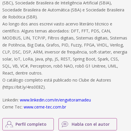
(SBC), Sociedade Brasileira de Inteligência Artificial (SBIA),
Sociedade Brasileira de Automática (SBA) e Sociedade Brasileira
de Robótica (SBR).
Ao longo dos anos escrevi vasto acervo literário técnico e
científico. Alguns temas abordados: DFT, FFT, PDS, CAN,
MODBUS, LIN, TCP/IP, Filtros digitais, Sistemas digitais, Sistemas
de Potência, Big Data, Grafos, PID, Fuzzy, FPGA, VHDL, Verilog,
CLP, DSC, DSP, ARM, inversor de frequência, soft-starter, energia
solar, IoT, LoRa, Java, php, JS, REST, Spring Boot, Spark, CSS,
SQL, VB, VC#, Perceptron, robô NAO, robô G1 Unitree, UML,
React, dentre outros.
O catálogo completo está publicado no Clube de Autores
(https://bit.ly/4ns0E8Z).
Linkedin:
www.linkedin.com/in/engvitoramadeu
Cerne Tec:
www.cerne-tec.com.br
Perfil completo
Habla con el autor