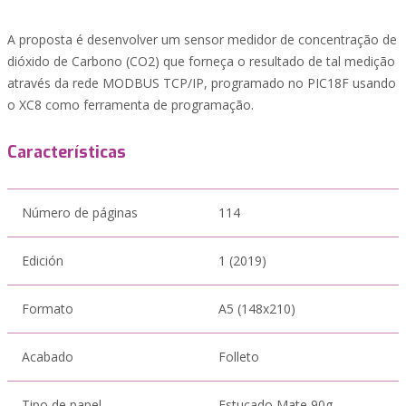
A proposta é desenvolver um sensor medidor de concentração de
dióxido de Carbono (CO2) que forneça o resultado de tal medição
através da rede MODBUS TCP/IP, programado no PIC18F usando
o XC8 como ferramenta de programação.
Características
Número de páginas
114
Edición
1 (2019)
Formato
A5 (148x210)
Acabado
Folleto
Tipo de papel
Estucado Mate 90g