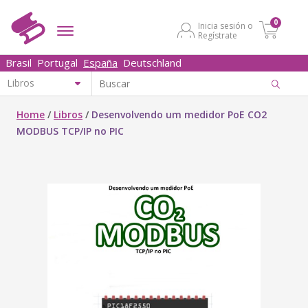
0
Inicia sesión o
Regístrate
Brasil
Portugal
España
Deutschland
Home
/
Libros
/
Desenvolvendo um medidor PoE CO2
MODBUS TCP/IP no PIC