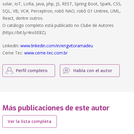
solar, IoT, LoRa, Java, php, JS, REST, Spring Boot, Spark, CSS,
SQL, VB, VC#, Perceptron, robô NAO, robô G1 Unitree, UML,
React, dentre outros.
O catálogo completo está publicado no Clube de Autores
(https://bit.ly/4ns0E8Z).
Linkedin:
www.linkedin.com/in/engvitoramadeu
Cerne Tec:
www.cerne-tec.com.br
Perfil completo
Habla con el autor
Más publicaciones de este autor
Ver la lista completa