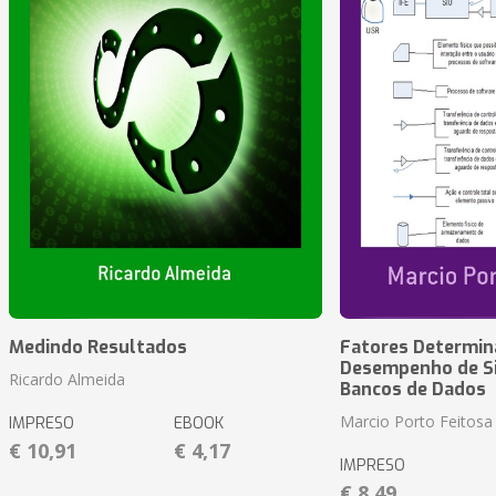
Medindo Resultados
Fatores Determin
Desempenho de S
Ricardo Almeida
Bancos de Dados
Marcio Porto Feitosa
IMPRESO
EBOOK
€ 10,91
€ 4,17
IMPRESO
€ 8,49