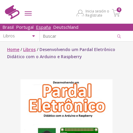
0
Inicia sesión o
Regístrate
Brasil
Portugal
España
Deutschland
Home
/
Libros
/
Desenvolvendo um Pardal Eletrônico
Didático com o Arduino e Raspberry