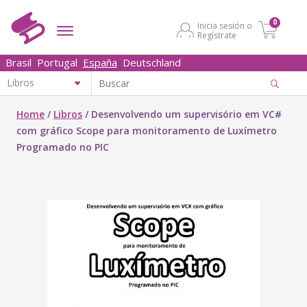
0
Inicia sesión o
Regístrate
Brasil
Portugal
España
Deutschland
Home
/
Libros
/
Desenvolvendo um supervisório em VC#
com gráfico Scope para monitoramento de Luxímetro
Programado no PIC