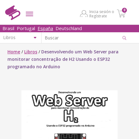
0
Inicia sesión o
Regístrate
Brasil
Portugal
España
Deutschland
Home
/
Libros
/
Desenvolvendo um Web Server para
monitorar concentração de H2 Usando o ESP32
programado no Arduino