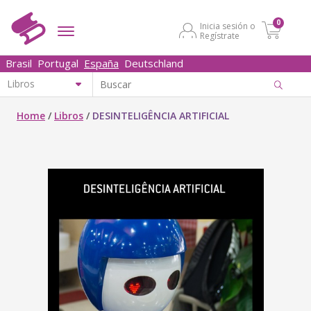
0
Inicia sesión o
Regístrate
Brasil
Portugal
España
Deutschland
Home
/
Libros
/
DESINTELIGÊNCIA ARTIFICIAL