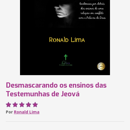
Desmascarando os ensinos das
Testemunhas de Jeová
Por
Ronald Lima