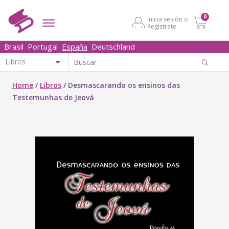
0
Inicia sesión o
Regístrate
Brasil
Portugal
España
Deutschland
Home
/
Libros
/
Desmascarando os ensinos das
Testemunhas de Jeová