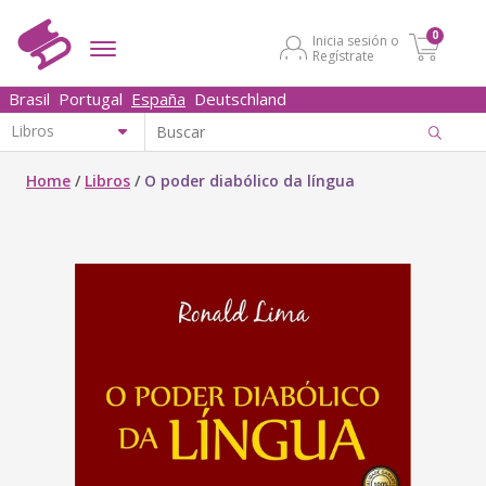
0
Inicia sesión o
Regístrate
Brasil
Portugal
España
Deutschland
Home
/
Libros
/
O poder diabólico da língua