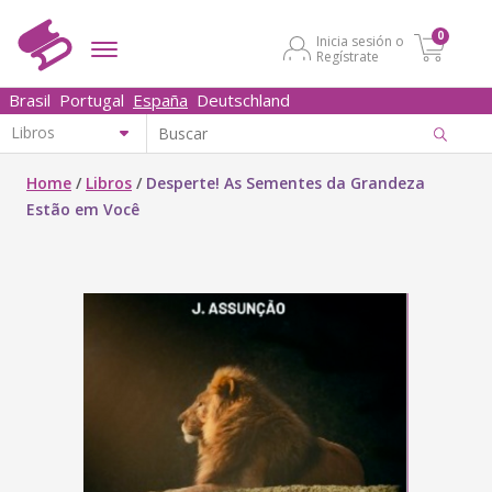
0
Inicia sesión o
Regístrate
Brasil
Portugal
España
Deutschland
Home
/
Libros
/
Desperte! As Sementes da Grandeza
Estão em Você