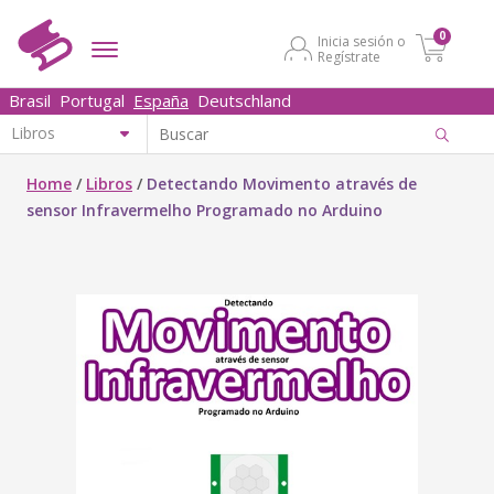
0
Inicia sesión o
Regístrate
Brasil
Portugal
España
Deutschland
Home
/
Libros
/
Detectando Movimento através de
sensor Infravermelho Programado no Arduino