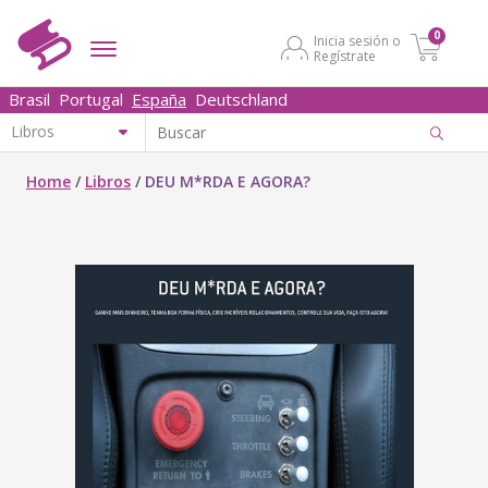
0
Inicia sesión o
Regístrate
Brasil
Portugal
España
Deutschland
Home
/
Libros
/
DEU M*RDA E AGORA?