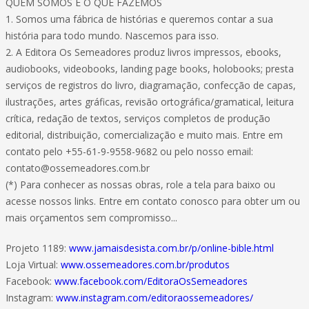
QUEM SOMOS E O QUE FAZEMOS
1. Somos uma fábrica de histórias e queremos contar a sua
história para todo mundo. Nascemos para isso.
2. A Editora Os Semeadores produz livros impressos, ebooks,
audiobooks, videobooks, landing page books, holobooks; presta
serviços de registros do livro, diagramação, confecção de capas,
ilustrações, artes gráficas, revisão ortográfica/gramatical, leitura
crítica, redação de textos, serviços completos de produção
editorial, distribuição, comercialização e muito mais. Entre em
contato pelo +55-61-9-9558-9682 ou pelo nosso email:
contato@ossemeadores.com.br
(*) Para conhecer as nossas obras, role a tela para baixo ou
acesse nossos links. Entre em contato conosco para obter um ou
mais orçamentos sem compromisso...
Projeto 1189:
www.jamaisdesista.com.br/p/online-bible.html
Loja Virtual:
www.ossemeadores.com.br/produtos
Facebook:
www.facebook.com/EditoraOsSemeadores
Instagram:
www.instagram.com/editoraossemeadores/