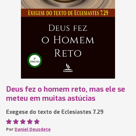
Deus fez o homem reto, mas ele se
meteu em muitas astúcias
Exegese do texto de Eclesiastes 7.29
Por
Daniel Deusdete