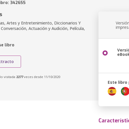
libro: 342655
s
as, Artes y Entretenimiento, Diccionarios Y
Versió
impres
Conversación, Actuación y Audición, Película,
e libro
Versi
eBoo
xtracto
do visitada
2277
veces desde 11/10/2020
Este libro
Característi