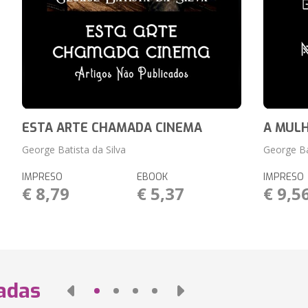
ESTA ARTE CHAMADA CINEMA
A MUL
George Batista da Silva
George Ba
IMPRESO
EBOOK
IMPRESO
€ 8,79
€ 5,37
€ 9,5
nadas