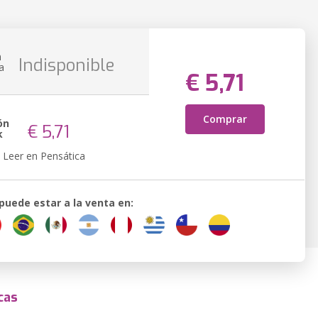
n
Indisponible
a
€ 5,71
Comprar
ón
€ 5,71
k
Leer en Pensática
 puede estar a la venta en:
cas