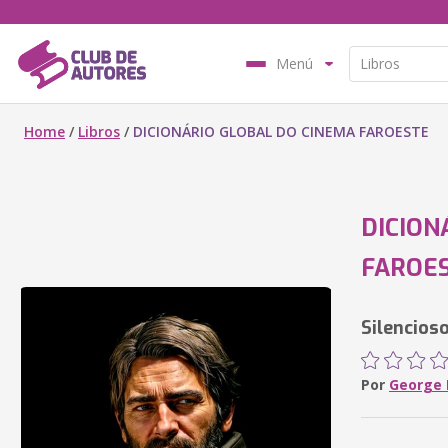
Menú
Home
/
Libros
/
DICIONÁRIO GLOBAL DO CINEMA FAROESTE
DICION
FAROE
Silencios
Por
George B