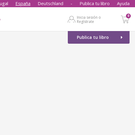
ugal
España
Deutschland
-
Publica tu libro
Ayuda
0
Inicia sesión o
o
Regístrate
Publica tu libro