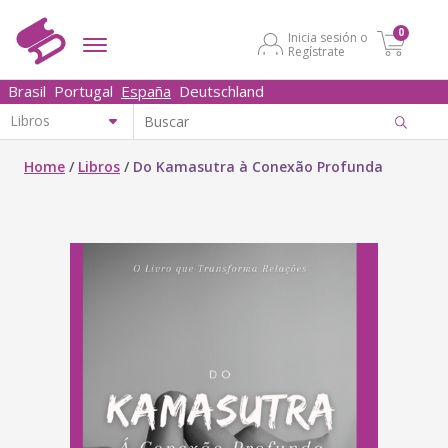
0
Inicia sesión o
Regístrate
Brasil
Portugal
España
Deutschland
Home
/
Libros
/
Do Kamasutra à Conexão Profunda