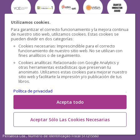
Utilizamos cookies.
Para garantizar el correcto funcionamiento y la mejora continua
Seguridad
de nuestro sitio web, utilizamos cookies. Estas cookies se
pueden dividir en dos categorías:
Cookies necesarias: Imprescindible para el correcto
funcionamiento de nuestro sitio web. No se utilizan con
fines analíticos o de seguimiento.
Cookies analíticas: Relacionado con Google Analytics y
otras herramientas estadísticas que preservan tu
Redes sociales
anonimato. Utilizamos estas cookies para mejorar nuestro
sitio web y facilitarte la impresión y/o publicación de tus
libros.
Política de privacidad
.
Acepta todo
Aceptar Sólo Las Cookies Necesarias
Pensática Lda., Número de Identificação Fiscal 517215560