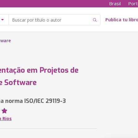
Brasil
Port
Publica tu libr
tware
ntação em Projetos de
e Software
a norma ISO/IEC 29119-3
 Rios