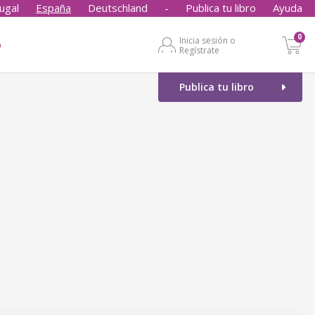
ugal
España
Deutschland
-
Publica tu libro
Ayuda
0
Inicia sesión o
o
Regístrate
Publica tu libro