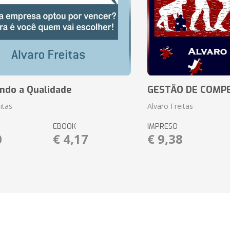
ando a Qualidade
GESTÃO DE COMP
itas
Alvaro Freitas
EBOOK
IMPRESO
0
€ 4,17
€ 9,38