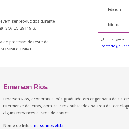
Edición
 devem ser produzidos durante
Idioma
ma ISO/IEC-29119-3.
¿Tienes alguna qu
a de processo de teste de
contacto@clubd
T, SQMMI e TMMI.
Emerson Rios
Emerson Rios, economista, pós graduado em engenharia de sist
niteroiense de letras, com 28 livros publicados na área da tecnol
alguns romances e livros de contos.
Nome do link:
emersonrios.eti.br