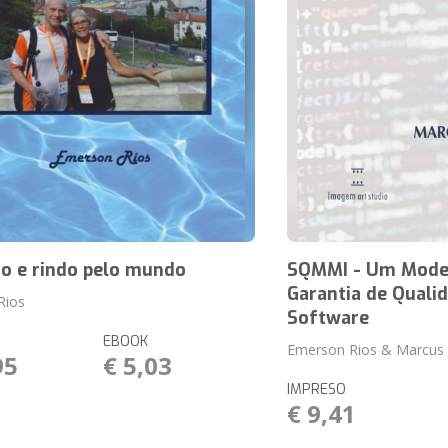
o e rindo pelo mundo
SQMMI - Um Model
Garantia de Quali
Rios
Software
EBOOK
Emerson Rios & Marcus 
95
€ 5,03
IMPRESO
€ 9,41