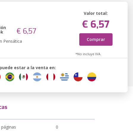
Valor total:
€ 6,57
ión
€ 6,57
ok
Comprar
n Pensática
*No incluye IVA.
 puede estar a la venta en:
cas
 páginas
0